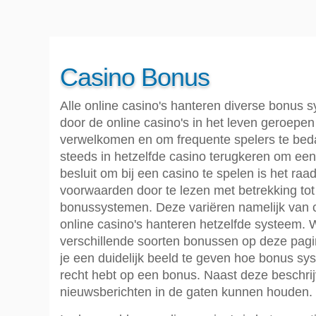
Casino Bonus
Alle online casino's hanteren diverse bonus 
door de online casino's in het leven geroepen
verwelkomen en om frequente spelers te bedan
steeds in hetzelfde casino terugkeren om een
besluit om bij een casino te spelen is het r
voorwaarden door te lezen met betrekking tot
bonussystemen. Deze variëren namelijk van ca
online casino's hanteren hetzelfde systeem. 
verschillende soorten bonussen op deze pagi
je een duidelijk beeld te geven hoe bonus s
recht hebt op een bonus. Naast deze beschrij
nieuwsberichten in de gaten kunnen houden.