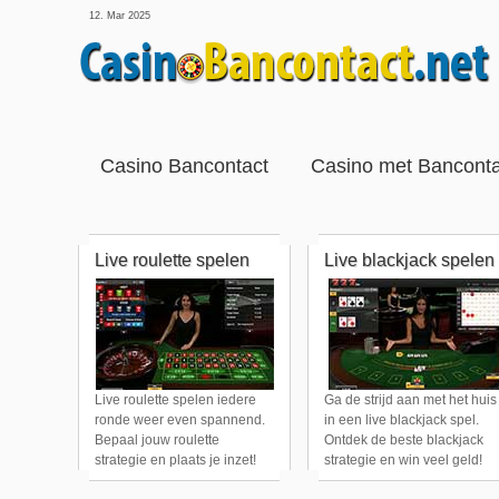
12. Mar 2025
Casino Bancontact
Casino met Banconta
Live
roulette spelen
Live
blackjack spelen
Live roulette spelen iedere
Ga de strijd aan met het huis
ronde weer even spannend.
in een live blackjack spel.
Bepaal jouw roulette
Ontdek de beste blackjack
strategie en plaats je inzet!
strategie en win veel geld!