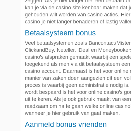
zeggen. Als je niet langer met een bepaald on
kan je via de casino site kenbaar maken dat j
gehouden wilt worden van casino acties. Hier
casino je niet langer benaderen of lastig valle
Betaalsysteem bonus
Veel betaalsystemen zoals Bancontact/Miste
ClickandBuy, Neteller, iDeal en Moneybooker
casino's afspraken gemaakt waarbij een spele
toegekend als men via dit betaalsysteem een s
casino account. Daarnaast is het voor online 
manier van zaken doen aangezien dit een vol
proces is waarbij geen administratie nodig is
wordt bespaard is het voor online casino's 
uit te keren. Als je ook gebruik maakt van ee
raadzaam om na te gaan welke online casin
wanneer je hier gebruik van gaat maken.
Aanmeld bonus vrienden